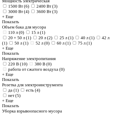
Мощность электрическая
1500 Вт
(
6
)
2400 Вт
(
3
)
3000 Вт
(
4
)
3600 Вт
(
3
)
+ Еще
Показать
Объем бака для мусора
110 л
(
0
)
15 л
(
1
)
20 + 50 л
(
1
)
20 л
(
2
)
25 л
(
1
)
40 л
(
1
)
42 л
(
1
)
50 л
(
1
)
52 л
(
0
)
60 л
(
1
)
75 л
(
1
)
+ Еще
Показать
Напряжение электропитания
220 В
(
10
)
380 В
(
0
)
работа от сжатого воздуха
(
0
)
+ Еще
Показать
Розетка для электроинструмента
да
(
1
)
есть
(
4
)
нет
(
5
)
+ Еще
Показать
Уборка взрывоопасного мусора